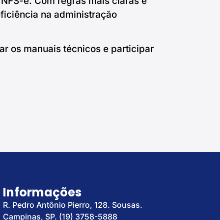
 NFS-e. Com regras mais claras e
eficiência na administração
r os manuais técnicos e participar
Informações
R. Pedro Antônio Pierro, 128. Sousas.
Campinas, SP. (19) 3758-5888