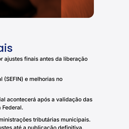
ais
 ajustes finais antes da liberação
 (SEFIN) e melhorias no
cial acontecerá após a validação das
 Federal.
inistrações tributárias municipais.
stes até a publicação definitiva.