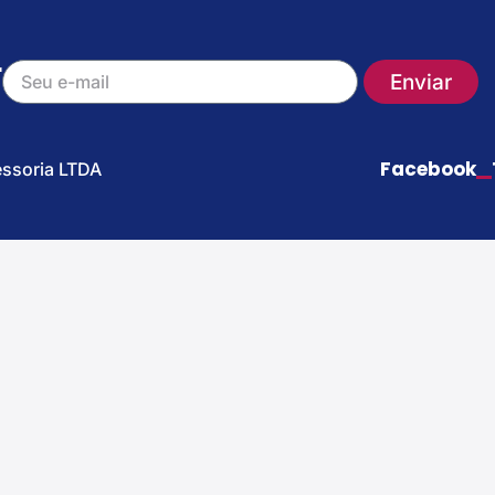
r
Enviar
Facebook
essoria LTDA